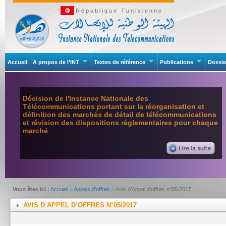
République Tunisienne
Accueil
A propos de l’INT
Textes de référence
Publications
Dossie
Décision de l'Instance Nationale des
Télécommunications portant sur la réorganisation et
définition des marchés de détail de télécommunications
et révision des dispositions réglementaires pour chaque
marché
Vous êtes ici :
Accueil
>
Appels d'offres
> Avis d’Appel d’offres n°05/2017
AVIS D’APPEL D’OFFRES N°05/2017