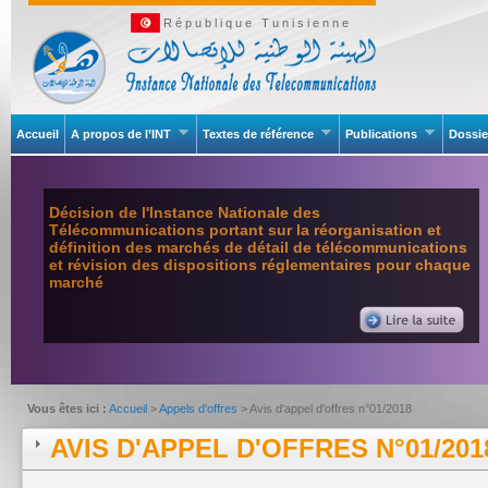
République Tunisienne
Accueil
A propos de l’INT
Textes de référence
Publications
Dossie
Décision de l'Instance Nationale des
Télécommunications portant sur la réorganisation et
définition des marchés de détail de télécommunications
et révision des dispositions réglementaires pour chaque
marché
Vous êtes ici :
Accueil
>
Appels d'offres
> Avis d'appel d'offres n°01/2018
AVIS D'APPEL D'OFFRES N°01/201