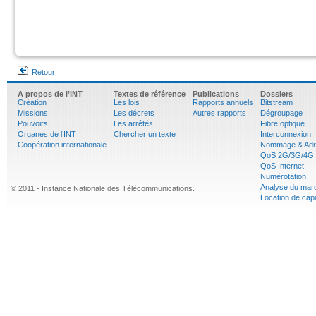
Retour
A propos de l’INT
Textes de référence
Publications
Dossiers
Création
Les lois
Rapports annuels
Bitstream
Missions
Les décrets
Autres rapports
Dégroupage
Pouvoirs
Les arrêtés
Fibre optique
Organes de l’INT
Chercher un texte
Interconnexion
Coopération internationale
Nommage & Adr
QoS 2G/3G/4G
QoS Internet
Numérotation
Analyse du mar
© 2011 - Instance Nationale des Télécommunications.
Location de cap