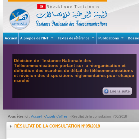
République Tunisienne
Accueil
A propos de l’INT
Textes de référence
Publications
Dossie
Décision de l'Instance Nationale des
Télécommunications portant sur la réorganisation et
définition des marchés de détail de télécommunications
et révision des dispositions réglementaires pour chaque
marché
Vous êtes ici :
Accueil
>
Appels d'offres
> Résultat de la consultation n°05/2018
RÉSULTAT DE LA CONSULTATION N°05/2018