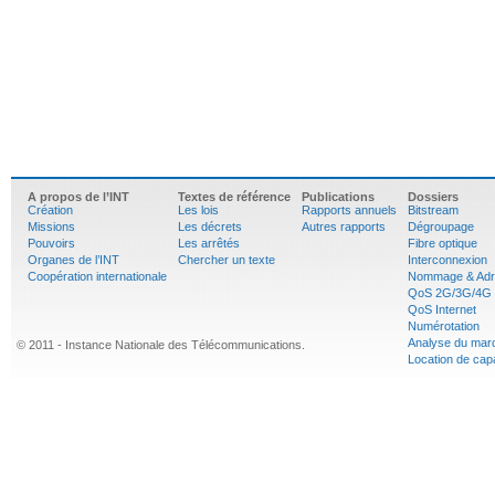
A propos de l’INT
Textes de référence
Publications
Dossiers
Création
Les lois
Rapports annuels
Bitstream
Missions
Les décrets
Autres rapports
Dégroupage
Pouvoirs
Les arrêtés
Fibre optique
Organes de l’INT
Chercher un texte
Interconnexion
Coopération internationale
Nommage & Adr
QoS 2G/3G/4G
QoS Internet
Numérotation
Analyse du mar
© 2011 - Instance Nationale des Télécommunications.
Location de cap