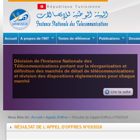
République Tunisienne
Accueil
A propos de l’INT
Textes de référence
Publications
Dossie
Décision de l'Instance Nationale des
Télécommunications portant sur la réorganisation et
définition des marchés de détail de télécommunications
et révision des dispositions réglementaires pour chaque
marché
Vous êtes ici :
Accueil
>
Appels d'offres
> Résultat de l'appel d'offres n°03/2018
RÉSULTAT DE L'APPEL D'OFFRES N°03/2018