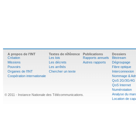
A propos de l’INT
Textes de référence
Publications
Dossiers
Création
Les lois
Rapports annuels
Bitstream
Missions
Les décrets
Autres rapports
Dégroupage
Pouvoirs
Les arrêtés
Fibre optique
Organes de l’INT
Chercher un texte
Interconnexion
Coopération internationale
Nommage & Adr
QoS 2G/3G/4G
QoS Internet
Numérotation
Analyse du mar
© 2011 - Instance Nationale des Télécommunications.
Location de cap