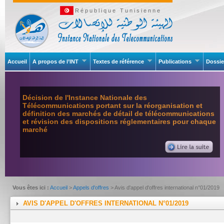
République Tunisienne
Accueil
A propos de l’INT
Textes de référence
Publications
Dossie
Décision de l'Instance Nationale des
Télécommunications portant sur la réorganisation et
définition des marchés de détail de télécommunications
et révision des dispositions réglementaires pour chaque
marché
Vous êtes ici :
Accueil
>
Appels d'offres
> Avis d'appel d'offres international n°01/2019
AVIS D'APPEL D'OFFRES INTERNATIONAL N°01/2019