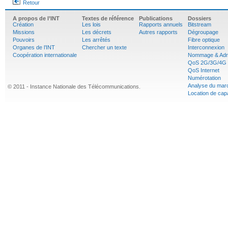
Retour
A propos de l’INT
Textes de référence
Publications
Dossiers
Création
Les lois
Rapports annuels
Bitstream
Missions
Les décrets
Autres rapports
Dégroupage
Pouvoirs
Les arrêtés
Fibre optique
Organes de l’INT
Chercher un texte
Interconnexion
Coopération internationale
Nommage & Adr
QoS 2G/3G/4G
QoS Internet
Numérotation
Analyse du mar
© 2011 - Instance Nationale des Télécommunications.
Location de cap