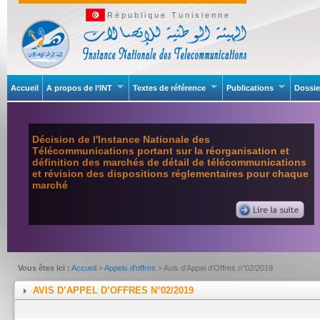
République Tunisienne
Accueil
A propos de l’INT
Textes de référence
Publications
Dossie
Décision de l'Instance Nationale des
Télécommunications portant sur la réorganisation et
définition des marchés de détail de télécommunications
et révision des dispositions réglementaires pour chaque
marché
Vous êtes ici :
Accueil
>
Appels d'offres
> Avis d’Appel d’Offres n°02/2019
AVIS D’APPEL D’OFFRES N°02/2019