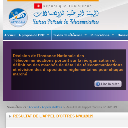
République Tunisienne
Accueil
A propos de l’INT
Textes de référence
Publications
Dossie
Décision de l'Instance Nationale des
Télécommunications portant sur la réorganisation et
définition des marchés de détail de télécommunications
et révision des dispositions réglementaires pour chaque
marché
Vous êtes ici :
Accueil
>
Appels d'offres
> Résultat de l'appel d'offres n°01/2019
RÉSULTAT DE L'APPEL D'OFFRES N°01/2019