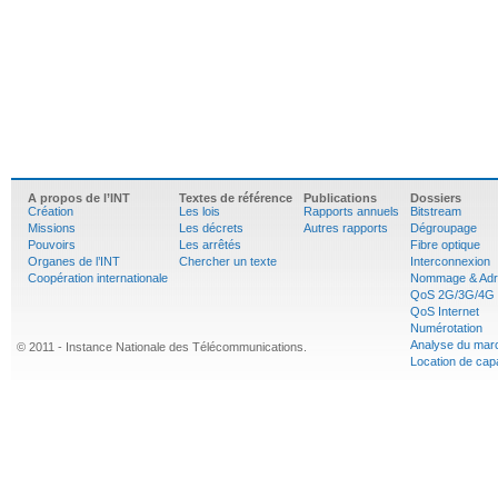
A propos de l’INT
Textes de référence
Publications
Dossiers
Création
Les lois
Rapports annuels
Bitstream
Missions
Les décrets
Autres rapports
Dégroupage
Pouvoirs
Les arrêtés
Fibre optique
Organes de l’INT
Chercher un texte
Interconnexion
Coopération internationale
Nommage & Adr
QoS 2G/3G/4G
QoS Internet
Numérotation
Analyse du mar
© 2011 - Instance Nationale des Télécommunications.
Location de cap