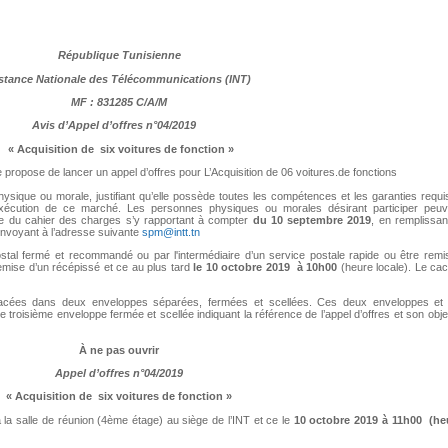
République Tunisienne
stance Nationale des Télécommunications (INT)
MF : 831285 C/A/M
Avis d’Appel d’offres n°04/2019
« Acquisition de six voitures de fonction »
propose de lancer un appel d’offres pour L’Acquisition de 06 voitures.de fonctions
ysique ou morale, justifiant qu’elle possède toutes les compétences et les garanties requ
exécution de ce marché. Les personnes physiques ou morales désirant participer peuv
ue du cahier des charges s’y rapportant à compter
du 10 septembre 2019
, en remplissan
envoyant à l’adresse suivante
spm@intt.tn
postal fermé et recommandé ou par l'intermédiaire d’un service postale rapide ou être remi
emise d’un récépissé et ce au plus tard
le 10
octobre 2019
à 10h00
(heure locale). Le cac
nt placées dans deux enveloppes séparées, fermées et scellées. Ces deux enveloppes et 
troisième enveloppe fermée et scellée indiquant la référence de l’appel d’offres et son obje
À ne pas ouvrir
Appel d’offres n°04/2019
« Acquisition de six voitures de fonction »
 à la salle de réunion (4ème étage) au siège de l’INT et ce le
10 octobre 2019
à 11h00
(he