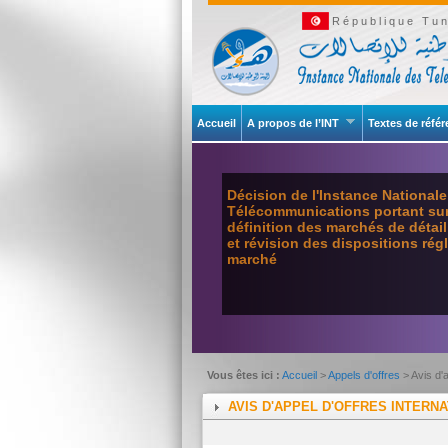
République Tun
Accueil
A propos de l’INT
Textes de réfé
Décision de l'Instance National
Télécommunications portant sur 
définition des marchés de détai
et révision des dispositions ré
marché
Vous êtes ici :
Accueil
>
Appels d'offres
> Avis d'
AVIS D'APPEL D'OFFRES INTERNA