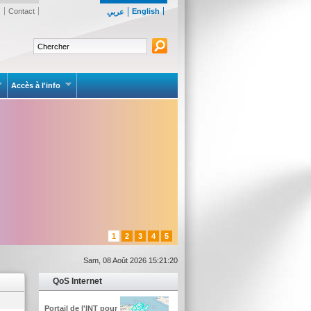
s
Contact
English
عربي
Accès à l'info
1
2
3
4
5
Sam, 08 Août 2026 15:21:20
QoS Internet
Portail de l'INT pour