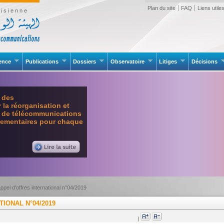
Plan du site
FAQ
Liens utile
isienne
rence
Publications
Dossiers
Observatoire
Litiges
Décisions
e des
la réorganisation et
l de télécommunications
glementaires pour chaque
appel d'offres international n°04/2019
TIONAL N°04/2019
|