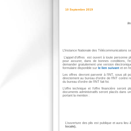
10 Septembre 2019
In
L’Instance Nationale des Télécommunications se 
L’appel d’offres est ouvert à toute personne ph
pour assurer, dans de bonnes conditions, l’
demander gratuitement une version électroniq
formulaire disponible sur
le lien suivant
et en l’
Les offres devront parvenir à l’INT, sous pli 
directement au bureau d’ordre de l’INT contre r
du bureau d’ordre de l’INT fait foi.
L’offre technique et l’offre financière sero
documents administratifs seront placés dans une 
portant la mention :
L’ouverture des plis est publique et aura lieu
locale).