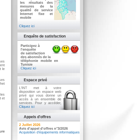
les résultats des
mesures de la
qualité de service
Internet fixe et
mobile
Cliquez ici
Enquête de satisfaction
Participez à
l'enquête
de satisfaction
des abonnés de la
téléphonie mobile en
ises
Tunisie
ent
Cliquez ici
t le
ses
Espace privé
het
L'INT met à votre
disposition un espace web
les
privé qui vous donne un
t et
accès à un ensemble de
services. Pour y accéder,
Cliquez ici
Appels d'offres
7 Août 2026
2 Juillet 2026
Résultat de vente de voitures sous
Avis d'appel d'offres n°3/2026
ure
pli fermé n°01/2026
Acquisition d’équipements informatiques
Vٍente de voitures sous pli fermé