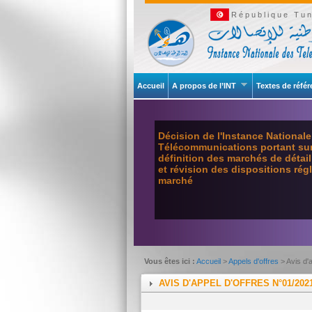
République Tun
Accueil
A propos de l’INT
Textes de réfé
Décision de l'Instance National
Télécommunications portant sur 
définition des marchés de détai
et révision des dispositions ré
marché
Vous êtes ici :
Accueil
>
Appels d'offres
> Avis d'
AVIS D'APPEL D'OFFRES N°01/202