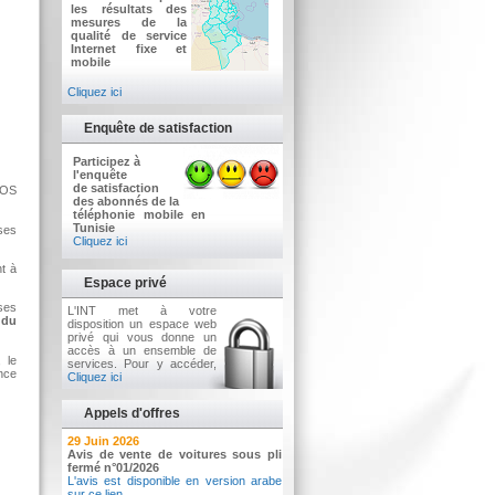
les résultats des
mesures de la
qualité de service
Internet fixe et
mobile
Cliquez ici
Enquête de satisfaction
Participez à
l'enquête
de satisfaction
QOS
des abonnés de la
téléphonie mobile en
Tunisie
ises
Cliquez ici
t à
Espace privé
ises
L'INT met à votre
 du
disposition un espace web
privé qui vous donne un
accès à un ensemble de
 le
services. Pour y accéder,
ence
Cliquez ici
Appels d'offres
2 Juillet 2026
29 Juin 2026
Avis d'appel d'offres n°3/2026
Avis de vente de voitures sous pli
Acquisition d’équipements informatiques
fermé n°01/2026
L'avis est disponible en version arabe
sur ce lien