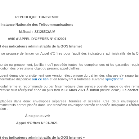
REPUBLIQUE TUNISIENNE
Instance Nationale des Télécommunications
M.fiscal : 831285C/A/M
AVIS d’APPEL D’OFFRES N° 01/2021
t des indicateurs administratifs de la QOS Internet
se propose de lancer un Appel d’Offres pour l’audit des indicateurs administratifs de la 
morale ou groupement, justifiant qu’il possède toutes les compétences et les garanties requ
cution des prestations objet du présent appel d’offres.
uvent demander gratuitement une version électronique du cahier des charges s’y rapportan
 formulaire disponible
sur ce lien
et en l’envoyant à l’adresse suivante
spm@intt.tn
 postal fermé et recommandé ou par l'intermédiaire d’un service postale rapide ou être rem
 remise d’un récépissé et ce au plus tard
le 08 Mars 2021 à 10h00
(heure locale).
Le cachet
ront placées dans deux enveloppes séparées, fermées et scellées. Ces deux enveloppes,
inistratifs seront placés dans une troisième enveloppe fermée et scellée indiquant la référ
tion :
À ne pas ouvrir
Appel d’Offres N° 01/2021
 des indicateurs administratifs de la QOS Internet
»