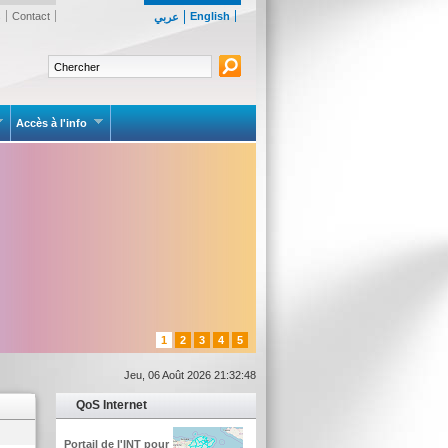
s
Contact
English
عربي
Accès à l'info
1
2
3
4
5
Jeu, 06 Août 2026 21:32:48
QoS Internet
Portail de l'INT pour