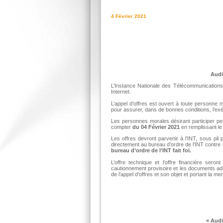
4 Février 2021
Audi
L’Instance Nationale des Télécommunications 
Internet.
L’appel d’offres est ouvert à toute personne 
pour assurer, dans de bonnes conditions, l’exé
Les personnes morales désirant participer pe
compter
du 04 Février 2021
en remplissant le
Les offres devront parvenir à l’INT, sous pli
directement au bureau d’ordre de l’INT contre
bureau d’ordre de l’INT fait foi.
L’offre technique et l’offre financière se
cautionnement provisoire et les documents adm
de l’appel d’offres et son objet et portant la men
«
Audit