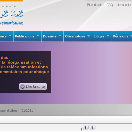
Plan du site
FAQ
Liens utile
isienne
rence
Publications
Dossiers
Observatoire
Litiges
Décisions
e des
la réorganisation et
l de télécommunications
glementaires pour chaque
appel d'offres n°01/2021
1
|