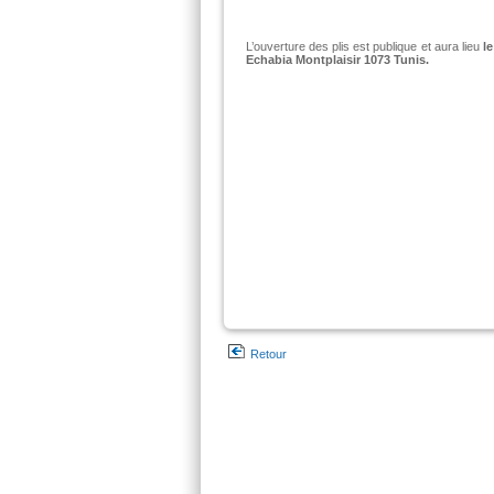
L’ouverture des plis est publique et aura lieu
l
Echabia Montplaisir 1073 Tunis
.
Retour