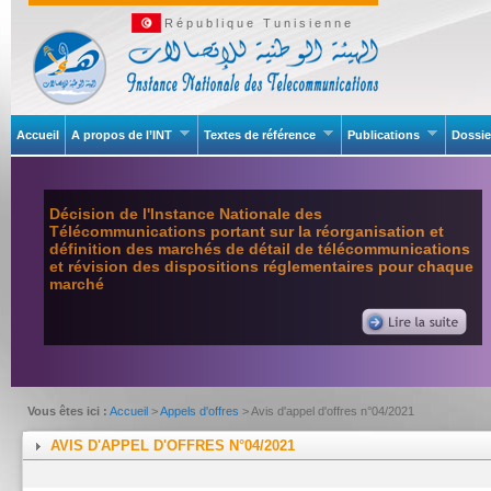
République Tunisienne
Accueil
A propos de l’INT
Textes de référence
Publications
Dossie
Décision de l'Instance Nationale des
Télécommunications portant sur la réorganisation et
définition des marchés de détail de télécommunications
et révision des dispositions réglementaires pour chaque
marché
Vous êtes ici :
Accueil
>
Appels d'offres
> Avis d'appel d'offres n°04/2021
AVIS D'APPEL D'OFFRES N°04/2021