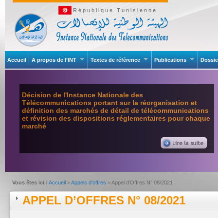
République Tunisienne
Accueil
A propos de l’INT
Textes de référence
Publications
Dossie
Décision de l'Instance Nationale des
Télécommunications portant sur la réorganisation et
définition des marchés de détail de télécommunications
et révision des dispositions réglementaires pour chaque
marché
Vous êtes ici :
Accueil
>
Appels d'offres
> Appel d’Offres N° 08/2021
APPEL D’OFFRES N° 08/2021