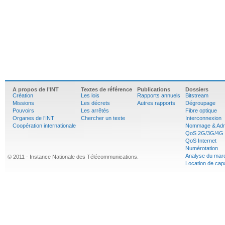
A propos de l’INT
Textes de référence
Publications
Dossiers
Création
Les lois
Rapports annuels
Bitstream
Missions
Les décrets
Autres rapports
Dégroupage
Pouvoirs
Les arrêtés
Fibre optique
Organes de l’INT
Chercher un texte
Interconnexion
Coopération internationale
Nommage & Adr
QoS 2G/3G/4G
QoS Internet
Numérotation
Analyse du mar
© 2011 - Instance Nationale des Télécommunications.
Location de cap