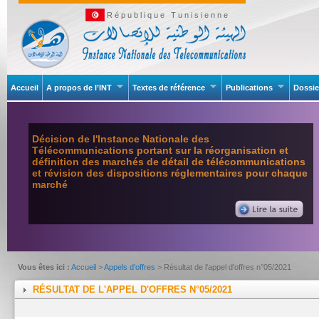
République Tunisienne
Accueil
A propos de l’INT
Textes de référence
Publications
Dossie
Décision de l'Instance Nationale des
Télécommunications portant sur la réorganisation et
définition des marchés de détail de télécommunications
et révision des dispositions réglementaires pour chaque
marché
Vous êtes ici :
Accueil
>
Appels d'offres
> Résultat de l'appel d'offres n°05/2021
RÉSULTAT DE L'APPEL D'OFFRES N°05/2021