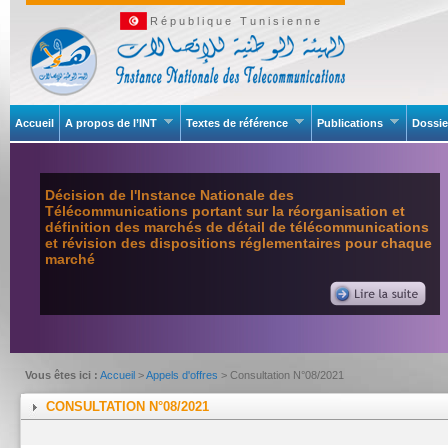
République Tunisienne
Accueil
A propos de l’INT
Textes de référence
Publications
Dossie
Décision de l'Instance Nationale des
Télécommunications portant sur la réorganisation et
définition des marchés de détail de télécommunications
et révision des dispositions réglementaires pour chaque
marché
Vous êtes ici :
Accueil
>
Appels d'offres
> Consultation N°08/2021
CONSULTATION N°08/2021