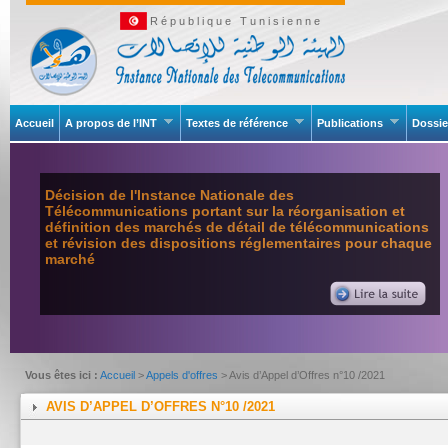
République Tunisienne
Accueil
A propos de l’INT
Textes de référence
Publications
Dossie
Décision de l'Instance Nationale des
Télécommunications portant sur la réorganisation et
définition des marchés de détail de télécommunications
et révision des dispositions réglementaires pour chaque
marché
Vous êtes ici :
Accueil
>
Appels d'offres
> Avis d’Appel d’Offres n°10 /2021
AVIS D’APPEL D’OFFRES N°10 /2021