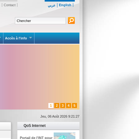
s
Contact
English
عربي
Accès à l'info
1
2
3
4
5
Jeu, 06 Août 2026 9:21:27
QoS Internet
Portail de l'INT pour