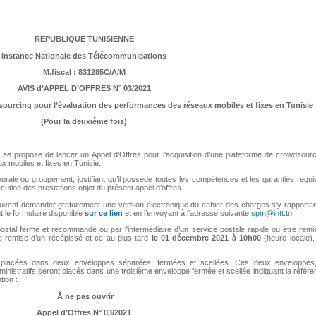
REPUBLIQUE TUNISIENNE
Instance Nationale des Télécommunications
M.fiscal : 831285C/A/M
AVIS d’APPEL D’OFFRES N° 03/2021
ourcing pour l’évaluation des performances des réseaux mobiles et fixes en Tunisie
(Pour la deuxième fois)
se propose de lancer un Appel d’Offres pour l’acquisition d’une plateforme de crowdsourc
x mobiles et fixes en Tunisie.
morale ou groupement, justifiant qu’il possède toutes les compétences et les garanties requ
cution des prestations objet du présent appel d’offres.
uvent demander gratuitement une version électronique du cahier des charges s’y rapportan
t le formulaire disponible
sur ce lien
et en l’envoyant à l’adresse suivante
spm@intt.tn
 postal fermé et recommandé ou par l'intermédiaire d’un service postale rapide ou être rem
e remise d’un récépissé et ce au plus tard
le 01 décembre 2021 à 10h00
(heure locale)
ront placées dans deux enveloppes séparées, fermées et scellées. Ces deux enveloppes,
inistratifs seront placés dans une troisième enveloppe fermée et scellée indiquant la référ
tion :
À ne pas ouvrir
Appel d’Offres N° 03/2021