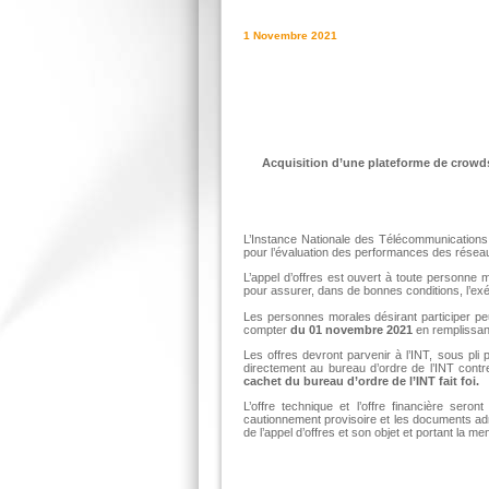
1 Novembre 2021
Acquisition d’une plateforme de crowds
L’Instance Nationale des Télécommunications 
pour l’évaluation des performances des réseau
L’appel d’offres est ouvert à toute personne 
pour assurer, dans de bonnes conditions, l’exé
Les personnes morales désirant participer pe
compter
du 01 novembre 2021
en remplissan
Les offres devront parvenir à l’INT, sous pli
directement au bureau d’ordre de l’INT contr
cachet du bureau d’ordre de l’INT fait foi.
L’offre technique et l’offre financière se
cautionnement provisoire et les documents adm
de l’appel d’offres et son objet et portant la men