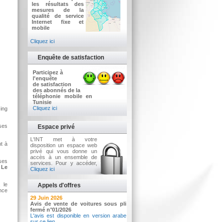
les résultats des
mesures de la
qualité de service
Internet fixe et
mobile
Cliquez ici
Enquête de satisfaction
Participez à
l'enquête
de satisfaction
des abonnés de la
téléphonie mobile en
Tunisie
Cliquez ici
ing
ises
Espace privé
L'INT met à votre
t à
disposition un espace web
privé qui vous donne un
accès à un ensemble de
ises
services. Pour y accéder,
.
Le
Cliquez ici
 le
Appels d'offres
ence
2 Juillet 2026
29 Juin 2026
Avis d'appel d'offres n°3/2026
Avis de vente de voitures sous pli
Acquisition d’équipements informatiques
fermé n°01/2026
L'avis est disponible en version arabe
sur ce lien