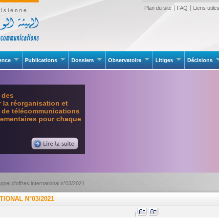
Plan du site
FAQ
Liens utile
isienne
rence
Publications
Dossiers
Observatoire
Litiges
Décisions
e des
la réorganisation et
l de télécommunications
glementaires pour chaque
appel d'offres international n°03/2021
TIONAL N°03/2021
|