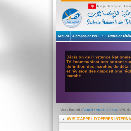
République Tun
Accueil
A propos de l’INT
Textes de réfé
Décision de l'Instance National
Télécommunications portant sur 
définition des marchés de détai
et révision des dispositions ré
marché
Vous êtes ici :
Accueil
>
Appels d'offres
> Avis d'
AVIS D'APPEL D'OFFRES INTERNA