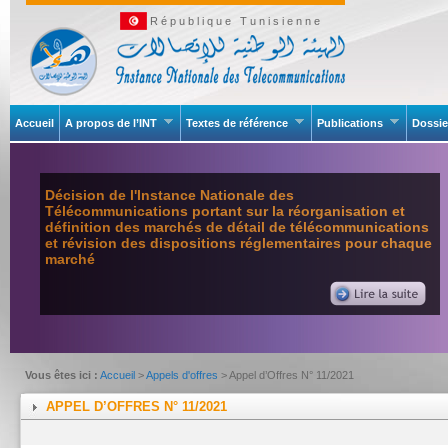
République Tunisienne
Accueil
A propos de l’INT
Textes de référence
Publications
Dossie
Décision de l'Instance Nationale des
Télécommunications portant sur la réorganisation et
définition des marchés de détail de télécommunications
et révision des dispositions réglementaires pour chaque
marché
Vous êtes ici :
Accueil
>
Appels d'offres
> Appel d’Offres N° 11/2021
APPEL D’OFFRES N° 11/2021