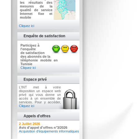
les résultats des
mesures de la
qualité de service
Internet fixe et
mobile
Cliquez ici
Enquête de satisfaction
Participez à
l'enquête
de satisfaction
des abonnés de la
téléphonie mobile en
Tunisie
Cliquez ici
Espace privé
L'INT met à votre
disposition un espace web
privé qui vous donne un
accès à un ensemble de
services. Pour y accéder,
Cliquez ici
Appels d'offres
7 Août 2026
2 Juillet 2026
Résultat de vente de voitures sous
Avis d'appel d'offres n°3/2026
pli fermé n°01/2026
Acquisition d’équipements informatiques
Vٍente de voitures sous pli fermé