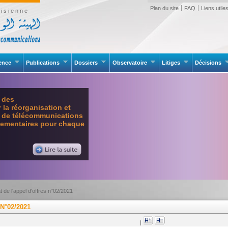
Plan du site
FAQ
Liens utile
isienne
rence
Publications
Dossiers
Observatoire
Litiges
Décisions
e des
la réorganisation et
l de télécommunications
glementaires pour chaque
t de l'appel d'offres n°02/2021
N°02/2021
|