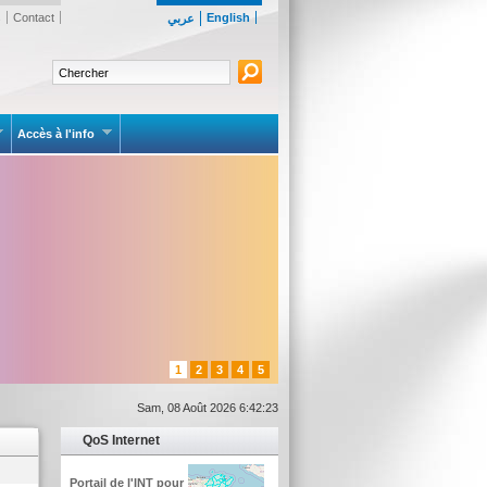
s
Contact
English
عربي
Accès à l'info
1
2
3
4
5
Sam, 08 Août 2026 6:42:23
QoS Internet
Portail de l'INT pour