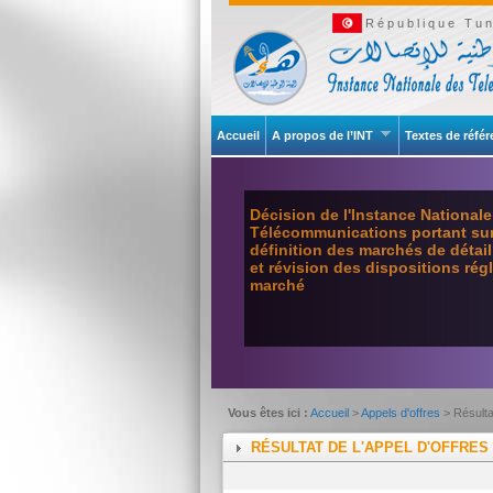
République Tun
Accueil
A propos de l’INT
Textes de réfé
Décision de l'Instance National
Télécommunications portant sur 
définition des marchés de détai
et révision des dispositions ré
marché
Vous êtes ici :
Accueil
>
Appels d'offres
> Résulta
RÉSULTAT DE L'APPEL D'OFFRES 