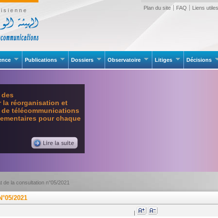
Plan du site
FAQ
Liens utile
isienne
rence
Publications
Dossiers
Observatoire
Litiges
Décisions
e des
la réorganisation et
l de télécommunications
glementaires pour chaque
t de la consultation n°05/2021
°05/2021
|