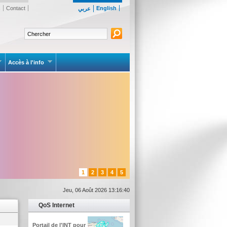
s
Contact
English
عربي
Accès à l'info
1
2
3
4
5
Jeu, 06 Août 2026 13:16:40
QoS Internet
Portail de l'INT pour