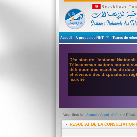
République Tun
Accueil
A propos de l’INT
Textes de réfé
Décision de l'Instance National
Télécommunications portant sur 
définition des marchés de détai
et révision des dispositions ré
marché
Vous êtes ici :
Accueil
>
Appels d'offres
> Résulta
RÉSULTAT DE LA CONSULTATION N