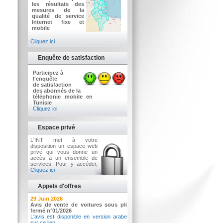
les résultats des
mesures de la
qualité de service
Internet fixe et
mobile
Cliquez ici
Enquête de satisfaction
Participez à
l'enquête
de satisfaction
des abonnés de la
téléphonie mobile en
Tunisie
Cliquez ici
Espace privé
L'INT met à votre
disposition un espace web
privé qui vous donne un
accès à un ensemble de
services. Pour y accéder,
Cliquez ici
Appels d'offres
2 Juillet 2026
29 Juin 2026
Avis d'appel d'offres n°3/2026
Avis de vente de voitures sous pli
Acquisition d’équipements informatiques
fermé n°01/2026
L'avis est disponible en version arabe
sur ce lien