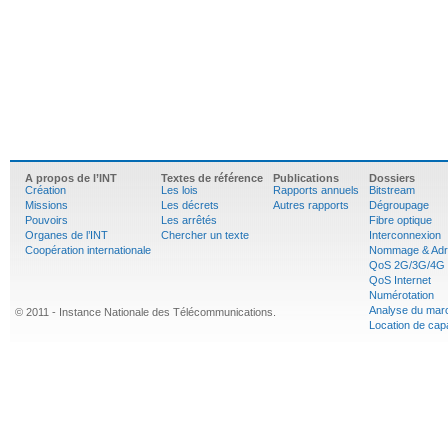
A propos de l’INT
Textes de référence
Publications
Dossiers
Création
Les lois
Rapports annuels
Bitstream
Missions
Les décrets
Autres rapports
Dégroupage
Pouvoirs
Les arrêtés
Fibre optique
Organes de l’INT
Chercher un texte
Interconnexion
Coopération internationale
Nommage & Adr
QoS 2G/3G/4G
QoS Internet
Numérotation
Analyse du mar
© 2011 - Instance Nationale des Télécommunications.
Location de cap