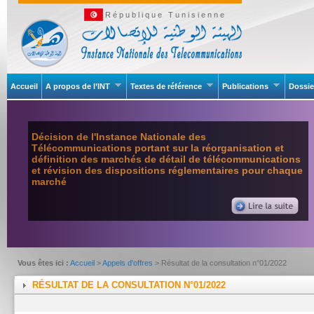
République Tunisienne
Accueil
A propos de l’INT
Textes de référence
Publications
Dossie
Décision de l'Instance Nationale des
Télécommunications portant sur la réorganisation et
définition des marchés de détail de télécommunications
et révision des dispositions réglementaires pour chaque
marché
Vous êtes ici :
Accueil
>
Appels d'offres
> Résultat de la consultation n°01/2022
RÉSULTAT DE LA CONSULTATION N°01/2022