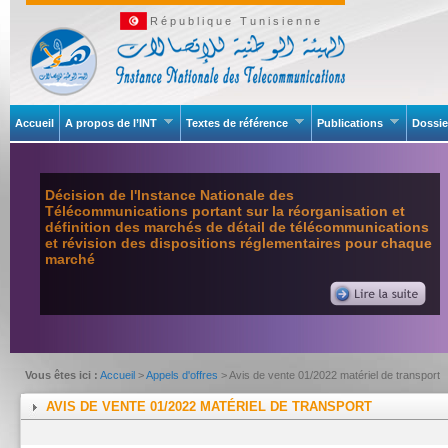
République Tunisienne
Accueil
A propos de l’INT
Textes de référence
Publications
Dossie
Décision de l'Instance Nationale des
Télécommunications portant sur la réorganisation et
définition des marchés de détail de télécommunications
et révision des dispositions réglementaires pour chaque
marché
Vous êtes ici :
Accueil
>
Appels d'offres
> Avis de vente 01/2022 matériel de transport
AVIS DE VENTE 01/2022 MATÉRIEL DE TRANSPORT