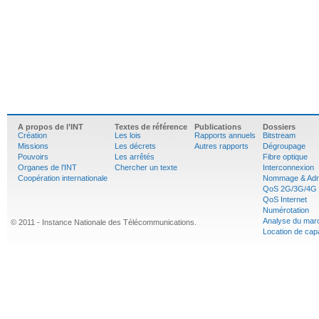
A propos de l’INT
Textes de référence
Publications
Dossiers
Création
Les lois
Rapports annuels
Bitstream
Missions
Les décrets
Autres rapports
Dégroupage
Pouvoirs
Les arrêtés
Fibre optique
Organes de l’INT
Chercher un texte
Interconnexion
Coopération internationale
Nommage & Adr
QoS 2G/3G/4G
QoS Internet
Numérotation
Analyse du mar
© 2011 - Instance Nationale des Télécommunications.
Location de cap