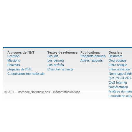
A propos de l’INT
Textes de référence
Publications
Dossiers
Création
Les lois
Rapports annuels
Bitstream
Missions
Les décrets
Autres rapports
Dégroupage
Pouvoirs
Les arrêtés
Fibre optique
Organes de l’INT
Chercher un texte
Interconnexion
Coopération internationale
Nommage & Adr
QoS 2G/3G/4G
QoS Internet
Numérotation
Analyse du mar
© 2011 - Instance Nationale des Télécommunications.
Location de cap