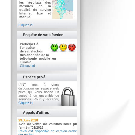
les résultats des
mesures de la
qualité de service
Internet fixe et
mobile
Cliquez ici
Enquête de satisfaction
Participez à
l'enquête
de satisfaction
des abonnés de la
téléphonie mobile en
Tunisie
Cliquez ici
Espace privé
L'INT met à votre
disposition un espace web
privé qui vous donne un
accès à un ensemble de
services. Pour y accéder,
Cliquez ici
Appels d'offres
2 Juillet 2026
29 Juin 2026
Avis d'appel d'offres n°3/2026
Avis de vente de voitures sous pli
Acquisition d’équipements informatiques
fermé n°01/2026
L'avis est disponible en version arabe
sur ce lien