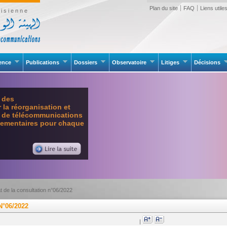
Plan du site
FAQ
Liens utile
isienne
rence
Publications
Dossiers
Observatoire
Litiges
Décisions
e des
la réorganisation et
l de télécommunications
glementaires pour chaque
t de la consultation n°06/2022
°06/2022
|