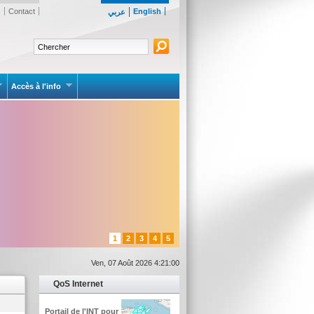
s
Contact
English
عربي
Accès à l'info
1
2
3
4
5
Ven, 07 Août 2026 4:21:00
QoS Internet
Portail de l'INT pour