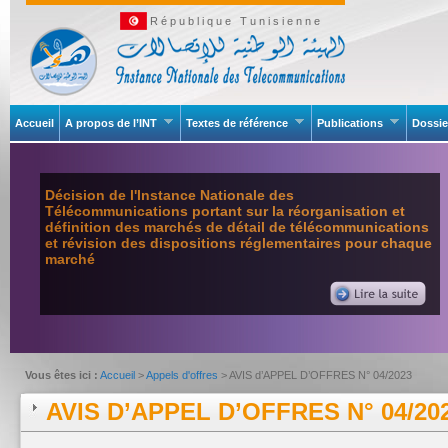
République Tunisienne
Accueil
A propos de l’INT
Textes de référence
Publications
Dossie
Décision de l'Instance Nationale des
Télécommunications portant sur la réorganisation et
définition des marchés de détail de télécommunications
et révision des dispositions réglementaires pour chaque
marché
Vous êtes ici :
Accueil
>
Appels d'offres
> AVIS d’APPEL D’OFFRES N° 04/2023
AVIS D’APPEL D’OFFRES N° 04/20