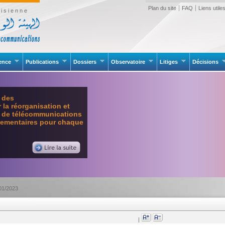
Plan du site
FAQ
Liens utile
isienne
rence
Publications
Dossiers
Observatoire
Litiges
Décisions
e des
la réorganisation et
l de télécommunications
glementaires pour chaque
°01/2023
|