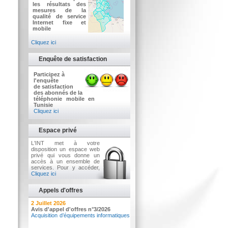
les résultats des
mesures de la
qualité de service
Internet fixe et
mobile
Cliquez ici
Enquête de satisfaction
Participez à
l'enquête
de satisfaction
des abonnés de la
téléphonie mobile en
Tunisie
Cliquez ici
Espace privé
L'INT met à votre
disposition un espace web
privé qui vous donne un
accès à un ensemble de
services. Pour y accéder,
Cliquez ici
Appels d'offres
7 Août 2026
2 Juillet 2026
Résultat de vente de voitures sous
Avis d'appel d'offres n°3/2026
pli fermé n°01/2026
Acquisition d’équipements informatiques
Vٍente de voitures sous pli fermé