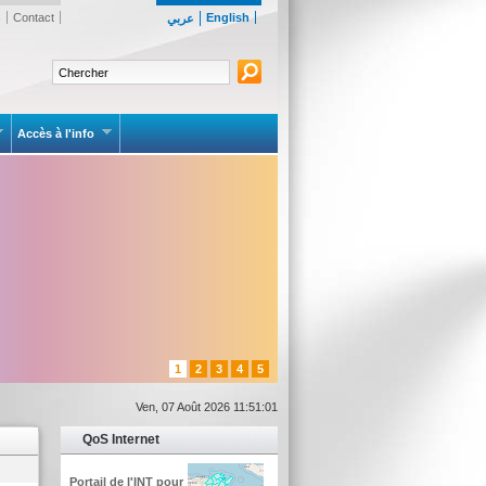
s
Contact
English
عربي
Accès à l'info
1
2
3
4
5
Ven, 07 Août 2026 11:51:01
QoS Internet
Portail de l'INT pour