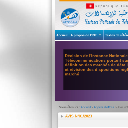
République Tun
Accueil
A propos de l’INT
Textes de réfé
Décision de l'Instance National
Télécommunications portant sur 
définition des marchés de détai
et révision des dispositions ré
marché
Vous êtes ici :
Accueil
>
Appels d'offres
> Avis n
AVIS N°01/2023