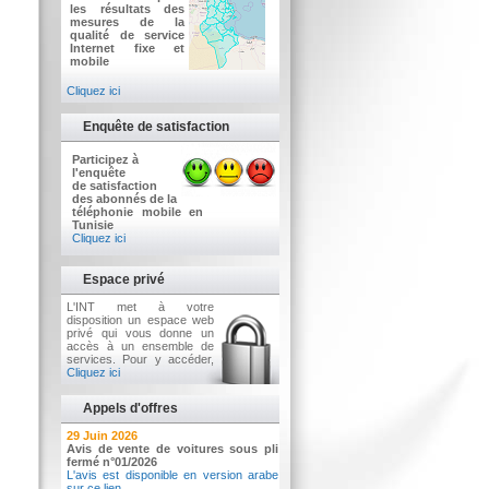
les résultats des
mesures de la
qualité de service
Internet fixe et
mobile
Cliquez ici
Enquête de satisfaction
Participez à
l'enquête
de satisfaction
des abonnés de la
téléphonie mobile en
Tunisie
Cliquez ici
Espace privé
L'INT met à votre
disposition un espace web
privé qui vous donne un
accès à un ensemble de
services. Pour y accéder,
Cliquez ici
Appels d'offres
2 Juillet 2026
29 Juin 2026
Avis d'appel d'offres n°3/2026
Avis de vente de voitures sous pli
Acquisition d’équipements informatiques
fermé n°01/2026
L'avis est disponible en version arabe
sur ce lien