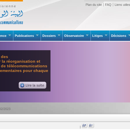
Plan du site
FAQ
Liens utile
isienne
rence
Publications
Dossiers
Observatoire
Litiges
Décisions
e des
la réorganisation et
l de télécommunications
glementaires pour chaque
°02/2023
|