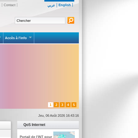
s
Contact
English
عربي
Accès à l'info
1
2
3
4
5
Jeu, 06 Août 2026 16:43:16
QoS Internet
Portail de l'INT pour