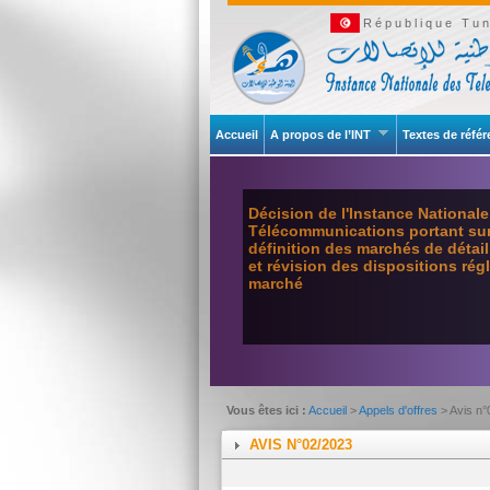
République Tun
Accueil
A propos de l’INT
Textes de réfé
Décision de l'Instance National
Télécommunications portant sur 
définition des marchés de détai
et révision des dispositions ré
marché
Vous êtes ici :
Accueil
>
Appels d'offres
> Avis n
AVIS N°02/2023