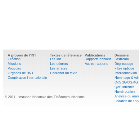
A propos de l’INT
Textes de référence
Publications
Dossiers
Création
Les lois
Rapports annuels
Bitstream
Missions
Les décrets
Autres rapports
Dégroupage
Pouvoirs
Les arrêtés
Fibre optique
Organes de l’INT
Chercher un texte
Interconnexion
Coopération internationale
Nommage & Adr
QoS 2G/3G/4G
QoS Internet
Numérotation
Analyse du mar
© 2011 - Instance Nationale des Télécommunications.
Location de cap