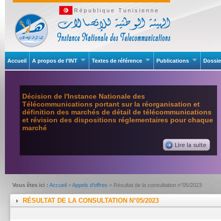
République Tunisienne
Accueil
A propos de l’INT
Textes de référence
Publications
Dossie
Décision de l'Instance Nationale des
Télécommunications portant sur la réorganisation et
définition des marchés de détail de télécommunications
et révision des dispositions réglementaires pour chaque
marché
Vous êtes ici :
Accueil
>
Appels d'offres
> Résultat de la consultation n°05/2023
RÉSULTAT DE LA CONSULTATION N°05/2023